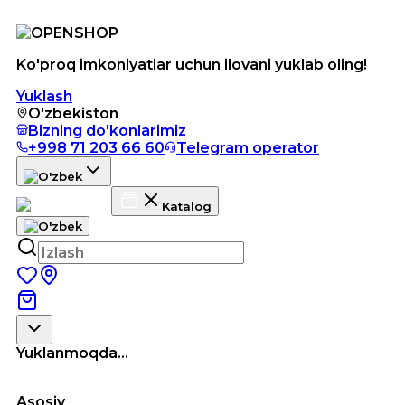
Ko'proq imkoniyatlar uchun ilovani yuklab oling!
Yuklash
O'zbekiston
Bizning do'konlarimiz
+998 71 203 66 60
Telegram operator
Katalog
Yuklanmoqda...
Asosiy