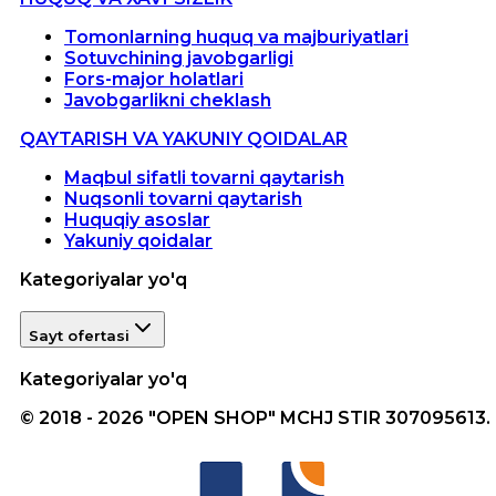
Tomonlarning huquq va majburiyatlari
Sotuvchining javobgarligi
Fors-major holatlari
Javobgarlikni cheklash
QAYTARISH VA YAKUNIY QOIDALAR
Maqbul sifatli tovarni qaytarish
Nuqsonli tovarni qaytarish
Huquqiy asoslar
Yakuniy qoidalar
Kategoriyalar yo'q
Sayt ofertasi
Kategoriyalar yo'q
© 2018 - 2026 "OPEN SHOP" MCHJ STIR 307095613.