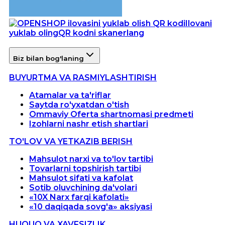
Ilovani
yuklab oling
QR kodni skanerlang
Biz bilan bog'laning
BUYURTMA VA RASMIYLASHTIRISH
Atamalar va ta'riflar
Saytda ro'yxatdan o'tish
Ommaviy Oferta shartnomasi predmeti
Izohlarni nashr etish shartlari
TO'LOV VA YETKAZIB BERISH
Mahsulot narxi va to'lov tartibi
Tovarlarni topshirish tartibi
Mahsulot sifati va kafolat
Sotib oluvchining da'volari
«10X Narx farqi kafolati»
«10 daqiqada sovg'a» aksiyasi
HUQUQ VA XAVFSIZLIK