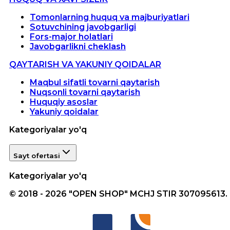
Tomonlarning huquq va majburiyatlari
Sotuvchining javobgarligi
Fors-major holatlari
Javobgarlikni cheklash
QAYTARISH VA YAKUNIY QOIDALAR
Maqbul sifatli tovarni qaytarish
Nuqsonli tovarni qaytarish
Huquqiy asoslar
Yakuniy qoidalar
Kategoriyalar yo'q
Sayt ofertasi
Kategoriyalar yo'q
© 2018 - 2026 "OPEN SHOP" MCHJ STIR 307095613.