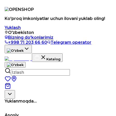
Ko'proq imkoniyatlar uchun ilovani yuklab oling!
Yuklash
O'zbekiston
Bizning do'konlarimiz
+998 71 203 66 60
Telegram operator
Katalog
Yuklanmoqda...
Asosiy