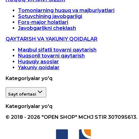
Tomonlarning huquq va majburiyatlari
Sotuvchining javobgarligi
Fors-major holatlari
Javobgarlikni cheklash
QAYTARISH VA YAKUNIY QOIDALAR
Maqbul sifatli tovarni qaytarish
Nuqsonli tovarni qaytarish
Huquqiy asoslar
Yakuniy qoidalar
Kategoriyalar yo'q
Sayt ofertasi
Kategoriyalar yo'q
© 2018 - 2026 "OPEN SHOP" MCHJ STIR 307095613.