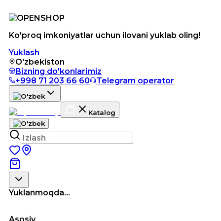
Ko'proq imkoniyatlar uchun ilovani yuklab oling!
Yuklash
O'zbekiston
Bizning do'konlarimiz
+998 71 203 66 60
Telegram operator
Katalog
Yuklanmoqda...
Asosiy