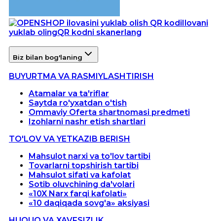
Ilovani
yuklab oling
QR kodni skanerlang
Biz bilan bog'laning
BUYURTMA VA RASMIYLASHTIRISH
Atamalar va ta'riflar
Saytda ro'yxatdan o'tish
Ommaviy Oferta shartnomasi predmeti
Izohlarni nashr etish shartlari
TO'LOV VA YETKAZIB BERISH
Mahsulot narxi va to'lov tartibi
Tovarlarni topshirish tartibi
Mahsulot sifati va kafolat
Sotib oluvchining da'volari
«10X Narx farqi kafolati»
«10 daqiqada sovg'a» aksiyasi
HUQUQ VA XAVFSIZLIK