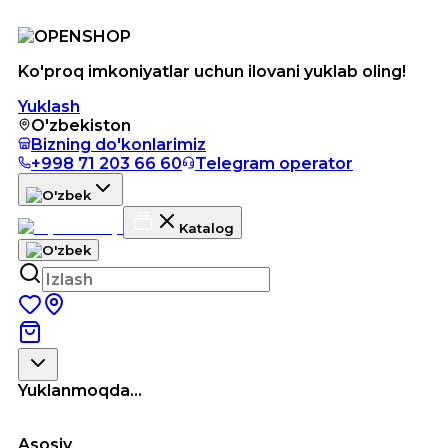
Ko'proq imkoniyatlar uchun ilovani yuklab oling!
Yuklash
O'zbekiston
Bizning do'konlarimiz
+998 71 203 66 60
Telegram operator
Katalog
Yuklanmoqda...
Asosiy