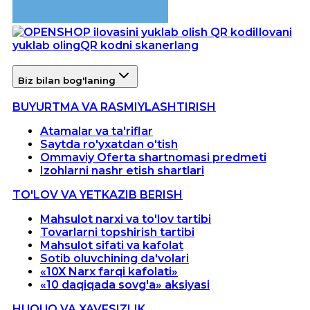
Ilovani
yuklab oling
QR kodni skanerlang
Biz bilan bog'laning
BUYURTMA VA RASMIYLASHTIRISH
Atamalar va ta'riflar
Saytda ro'yxatdan o'tish
Ommaviy Oferta shartnomasi predmeti
Izohlarni nashr etish shartlari
TO'LOV VA YETKAZIB BERISH
Mahsulot narxi va to'lov tartibi
Tovarlarni topshirish tartibi
Mahsulot sifati va kafolat
Sotib oluvchining da'volari
«10X Narx farqi kafolati»
«10 daqiqada sovg'a» aksiyasi
HUQUQ VA XAVFSIZLIK