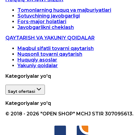
Tomonlarning huquq va majburiyatlari
Sotuvchining javobgarligi
Fors-major holatlari
Javobgarlikni cheklash
QAYTARISH VA YAKUNIY QOIDALAR
Maqbul sifatli tovarni qaytarish
Nuqsonli tovarni qaytarish
Huquqiy asoslar
Yakuniy qoidalar
Kategoriyalar yo'q
Sayt ofertasi
Kategoriyalar yo'q
© 2018 - 2026 "OPEN SHOP" MCHJ STIR 307095613.