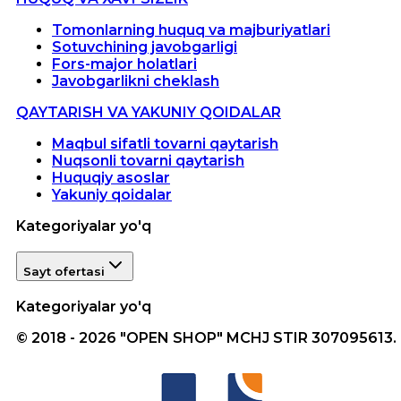
Tomonlarning huquq va majburiyatlari
Sotuvchining javobgarligi
Fors-major holatlari
Javobgarlikni cheklash
QAYTARISH VA YAKUNIY QOIDALAR
Maqbul sifatli tovarni qaytarish
Nuqsonli tovarni qaytarish
Huquqiy asoslar
Yakuniy qoidalar
Kategoriyalar yo'q
Sayt ofertasi
Kategoriyalar yo'q
© 2018 - 2026 "OPEN SHOP" MCHJ STIR 307095613.