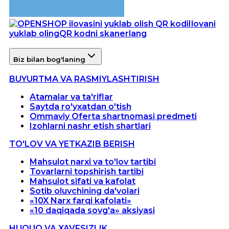
Ilovani
yuklab oling
QR kodni skanerlang
Biz bilan bog'laning
BUYURTMA VA RASMIYLASHTIRISH
Atamalar va ta'riflar
Saytda ro'yxatdan o'tish
Ommaviy Oferta shartnomasi predmeti
Izohlarni nashr etish shartlari
TO'LOV VA YETKAZIB BERISH
Mahsulot narxi va to'lov tartibi
Tovarlarni topshirish tartibi
Mahsulot sifati va kafolat
Sotib oluvchining da'volari
«10X Narx farqi kafolati»
«10 daqiqada sovg'a» aksiyasi
HUQUQ VA XAVFSIZLIK