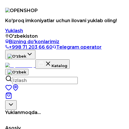
Ko'proq imkoniyatlar uchun ilovani yuklab oling!
Yuklash
O'zbekiston
Bizning do'konlarimiz
+998 71 203 66 60
Telegram operator
Katalog
Yuklanmoqda...
Asosiy