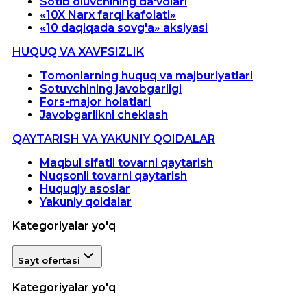
Sotib oluvchining da'volari
«10X Narx farqi kafolati»
«10 daqiqada sovg'a» aksiyasi
HUQUQ VA XAVFSIZLIK
Tomonlarning huquq va majburiyatlari
Sotuvchining javobgarligi
Fors-major holatlari
Javobgarlikni cheklash
QAYTARISH VA YAKUNIY QOIDALAR
Maqbul sifatli tovarni qaytarish
Nuqsonli tovarni qaytarish
Huquqiy asoslar
Yakuniy qoidalar
Kategoriyalar yo'q
Sayt ofertasi
Kategoriyalar yo'q