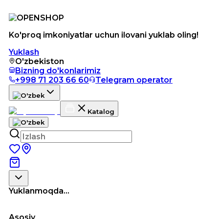
Ko'proq imkoniyatlar uchun ilovani yuklab oling!
Yuklash
O'zbekiston
Bizning do'konlarimiz
+998 71 203 66 60
Telegram operator
Katalog
Yuklanmoqda...
Asosiy