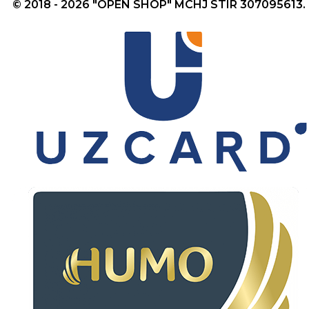
© 2018 - 2026 "OPEN SHOP" MCHJ STIR 307095613.