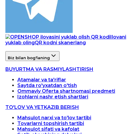
Ilovani
yuklab oling
QR kodni skanerlang
Biz bilan bog'laning
BUYURTMA VA RASMIYLASHTIRISH
Atamalar va ta'riflar
Saytda ro'yxatdan o'tish
Ommaviy Oferta shartnomasi predmeti
Izohlarni nashr etish shartlari
TO'LOV VA YETKAZIB BERISH
Mahsulot narxi va to'lov tartibi
Tovarlarni topshirish tartibi
Mahsulot sifati va kafolat