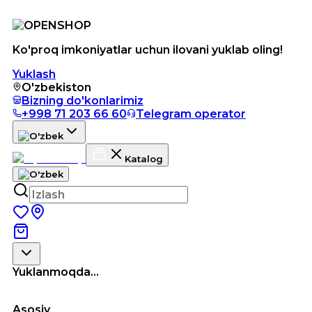
Ko'proq imkoniyatlar uchun ilovani yuklab oling!
Yuklash
O'zbekiston
Bizning do'konlarimiz
+998 71 203 66 60
Telegram operator
Katalog
Yuklanmoqda...
Asosiy