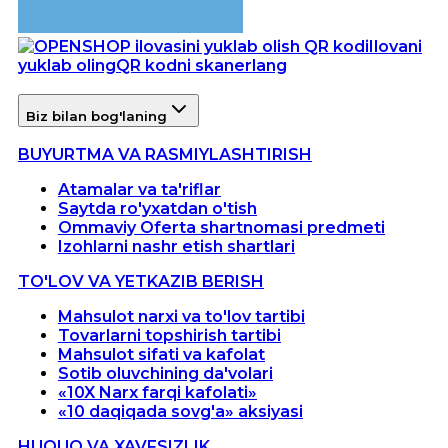
Ilovani
yuklab oling
QR kodni skanerlang
Biz bilan bog'laning
BUYURTMA VA RASMIYLASHTIRISH
Atamalar va ta'riflar
Saytda ro'yxatdan o'tish
Ommaviy Oferta shartnomasi predmeti
Izohlarni nashr etish shartlari
TO'LOV VA YETKAZIB BERISH
Mahsulot narxi va to'lov tartibi
Tovarlarni topshirish tartibi
Mahsulot sifati va kafolat
Sotib oluvchining da'volari
«10X Narx farqi kafolati»
«10 daqiqada sovg'a» aksiyasi
HUQUQ VA XAVFSIZLIK