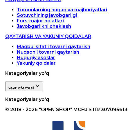
Tomonlarning huquq va majburiyatlari
Sotuvchining javobgarligi
Fors-major holatlari
Javobgarlikni cheklash
QAYTARISH VA YAKUNIY QOIDALAR
Maqbul sifatli tovarni qaytarish
Nuqsonli tovarni qaytarish
Huquqiy asoslar
Yakuniy qoidalar
Kategoriyalar yo'q
Sayt ofertasi
Kategoriyalar yo'q
© 2018 - 2026 "OPEN SHOP" MCHJ STIR 307095613.