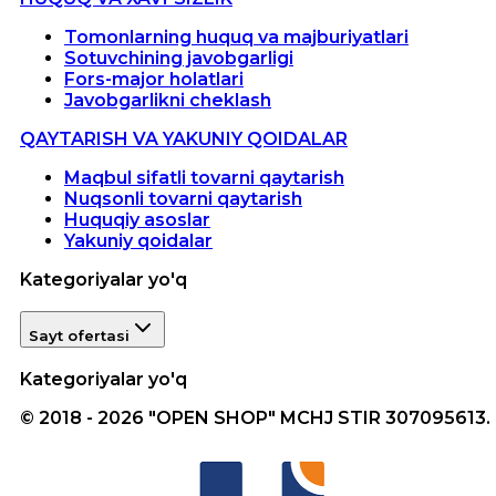
Tomonlarning huquq va majburiyatlari
Sotuvchining javobgarligi
Fors-major holatlari
Javobgarlikni cheklash
QAYTARISH VA YAKUNIY QOIDALAR
Maqbul sifatli tovarni qaytarish
Nuqsonli tovarni qaytarish
Huquqiy asoslar
Yakuniy qoidalar
Kategoriyalar yo'q
Sayt ofertasi
Kategoriyalar yo'q
© 2018 - 2026 "OPEN SHOP" MCHJ STIR 307095613.