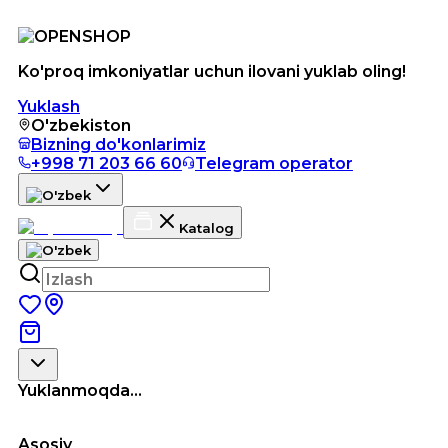
Ko'proq imkoniyatlar uchun ilovani yuklab oling!
Yuklash
O'zbekiston
Bizning do'konlarimiz
+998 71 203 66 60
Telegram operator
Katalog
Yuklanmoqda...
Asosiy