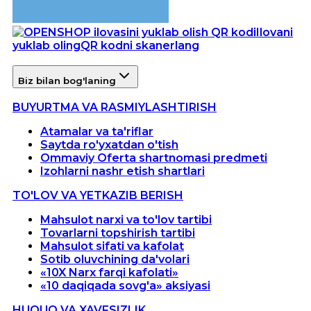
Ilovani
yuklab oling
QR kodni skanerlang
Biz bilan bog'laning
BUYURTMA VA RASMIYLASHTIRISH
Atamalar va ta'riflar
Saytda ro'yxatdan o'tish
Ommaviy Oferta shartnomasi predmeti
Izohlarni nashr etish shartlari
TO'LOV VA YETKAZIB BERISH
Mahsulot narxi va to'lov tartibi
Tovarlarni topshirish tartibi
Mahsulot sifati va kafolat
Sotib oluvchining da'volari
«10X Narx farqi kafolati»
«10 daqiqada sovg'a» aksiyasi
HUQUQ VA XAVFSIZLIK