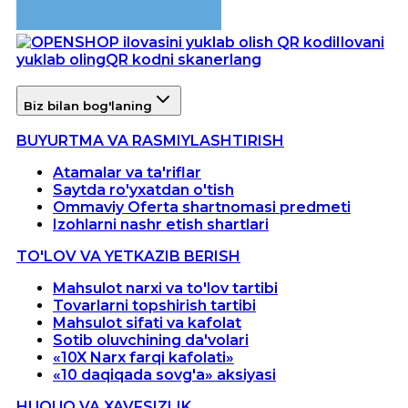
Ilovani
yuklab oling
QR kodni skanerlang
Biz bilan bog'laning
BUYURTMA VA RASMIYLASHTIRISH
Atamalar va ta'riflar
Saytda ro'yxatdan o'tish
Ommaviy Oferta shartnomasi predmeti
Izohlarni nashr etish shartlari
TO'LOV VA YETKAZIB BERISH
Mahsulot narxi va to'lov tartibi
Tovarlarni topshirish tartibi
Mahsulot sifati va kafolat
Sotib oluvchining da'volari
«10X Narx farqi kafolati»
«10 daqiqada sovg'a» aksiyasi
HUQUQ VA XAVFSIZLIK