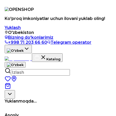
Ko'proq imkoniyatlar uchun ilovani yuklab oling!
Yuklash
O'zbekiston
Bizning do'konlarimiz
+998 71 203 66 60
Telegram operator
Katalog
Yuklanmoqda...
Asosiy