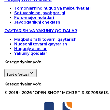
Tomonlarning huquq va majburiyatlari
Sotuvchining javobgarligi
Fors-major holatlari
Javobgarlikni cheklash
QAYTARISH VA YAKUNIY QOIDALAR
Maqbul sifatli tovarni qaytarish
Nuqsonli tovarni qaytarish
Huquqiy asoslar
Yakuniy qoidalar
Kategoriyalar yo'q
Sayt ofertasi
Kategoriyalar yo'q
© 2018 - 2026 "OPEN SHOP" MCHJ STIR 307095613.