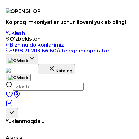
Ko'proq imkoniyatlar uchun ilovani yuklab oling!
Yuklash
O'zbekiston
Bizning do'konlarimiz
+998 71 203 66 60
Telegram operator
Katalog
Yuklanmoqda...
Asosiy