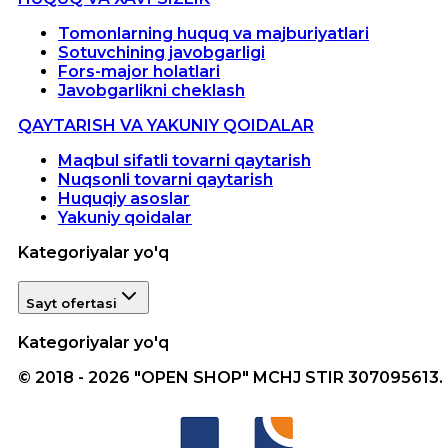
Tomonlarning huquq va majburiyatlari
Sotuvchining javobgarligi
Fors-major holatlari
Javobgarlikni cheklash
QAYTARISH VA YAKUNIY QOIDALAR
Maqbul sifatli tovarni qaytarish
Nuqsonli tovarni qaytarish
Huquqiy asoslar
Yakuniy qoidalar
Kategoriyalar yo'q
Sayt ofertasi
Kategoriyalar yo'q
© 2018 - 2026 "OPEN SHOP" MCHJ STIR 307095613.