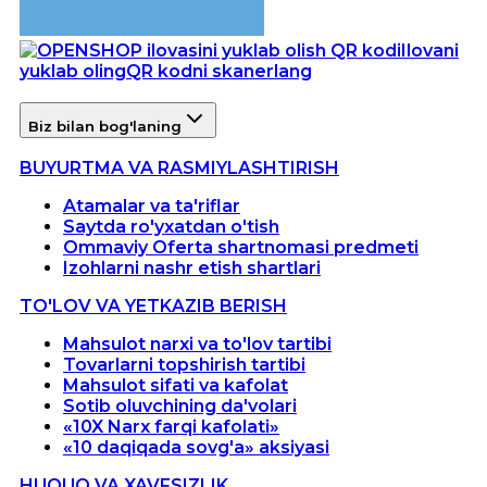
Ilovani
yuklab oling
QR kodni skanerlang
Biz bilan bog'laning
BUYURTMA VA RASMIYLASHTIRISH
Atamalar va ta'riflar
Saytda ro'yxatdan o'tish
Ommaviy Oferta shartnomasi predmeti
Izohlarni nashr etish shartlari
TO'LOV VA YETKAZIB BERISH
Mahsulot narxi va to'lov tartibi
Tovarlarni topshirish tartibi
Mahsulot sifati va kafolat
Sotib oluvchining da'volari
«10X Narx farqi kafolati»
«10 daqiqada sovg'a» aksiyasi
HUQUQ VA XAVFSIZLIK