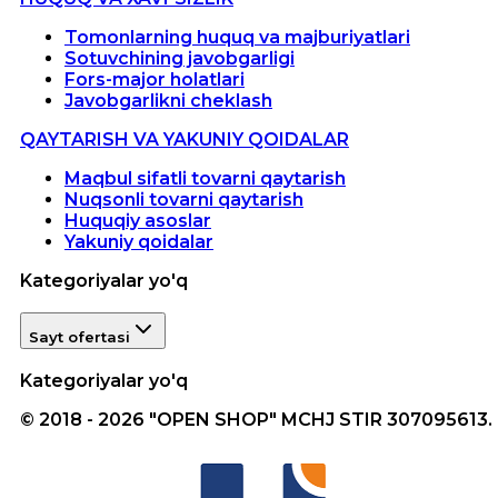
Tomonlarning huquq va majburiyatlari
Sotuvchining javobgarligi
Fors-major holatlari
Javobgarlikni cheklash
QAYTARISH VA YAKUNIY QOIDALAR
Maqbul sifatli tovarni qaytarish
Nuqsonli tovarni qaytarish
Huquqiy asoslar
Yakuniy qoidalar
Kategoriyalar yo'q
Sayt ofertasi
Kategoriyalar yo'q
© 2018 - 2026 "OPEN SHOP" MCHJ STIR 307095613.