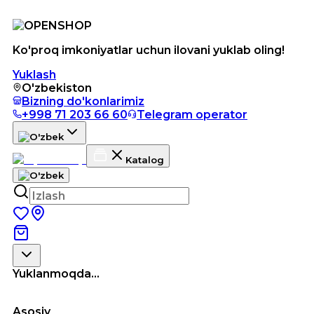
Ko'proq imkoniyatlar uchun ilovani yuklab oling!
Yuklash
O'zbekiston
Bizning do'konlarimiz
+998 71 203 66 60
Telegram operator
Katalog
Yuklanmoqda...
Asosiy