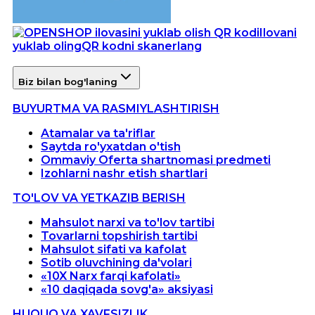
Ilovani
yuklab oling
QR kodni skanerlang
Biz bilan bog'laning
BUYURTMA VA RASMIYLASHTIRISH
Atamalar va ta'riflar
Saytda ro'yxatdan o'tish
Ommaviy Oferta shartnomasi predmeti
Izohlarni nashr etish shartlari
TO'LOV VA YETKAZIB BERISH
Mahsulot narxi va to'lov tartibi
Tovarlarni topshirish tartibi
Mahsulot sifati va kafolat
Sotib oluvchining da'volari
«10X Narx farqi kafolati»
«10 daqiqada sovg'a» aksiyasi
HUQUQ VA XAVFSIZLIK