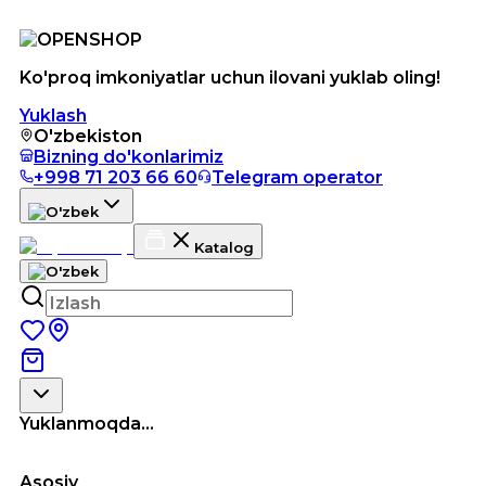
Ko'proq imkoniyatlar uchun ilovani yuklab oling!
Yuklash
O'zbekiston
Bizning do'konlarimiz
+998 71 203 66 60
Telegram operator
Katalog
Yuklanmoqda...
Asosiy