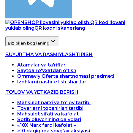
Ilovani
yuklab oling
QR kodni skanerlang
Biz bilan bog'laning
BUYURTMA VA RASMIYLASHTIRISH
Atamalar va ta'riflar
Saytda ro'yxatdan o'tish
Ommaviy Oferta shartnomasi predmeti
Izohlarni nashr etish shartlari
TO'LOV VA YETKAZIB BERISH
Mahsulot narxi va to'lov tartibi
Tovarlarni topshirish tartibi
Mahsulot sifati va kafolat
Sotib oluvchining da'volari
«10X Narx farqi kafolati»
«10 daqiqada sovg'a» aksiyasi