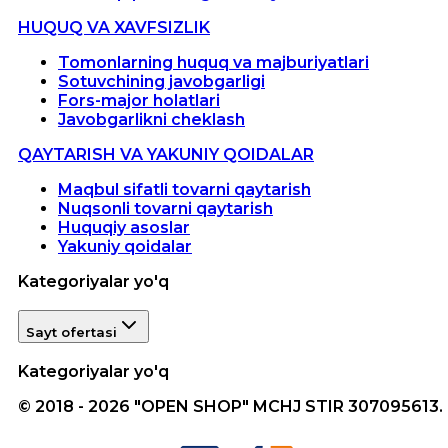
HUQUQ VA XAVFSIZLIK
Tomonlarning huquq va majburiyatlari
Sotuvchining javobgarligi
Fors-major holatlari
Javobgarlikni cheklash
QAYTARISH VA YAKUNIY QOIDALAR
Maqbul sifatli tovarni qaytarish
Nuqsonli tovarni qaytarish
Huquqiy asoslar
Yakuniy qoidalar
Kategoriyalar yo'q
Sayt ofertasi
Kategoriyalar yo'q
© 2018 - 2026 "OPEN SHOP" MCHJ STIR 307095613.