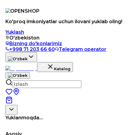
Ko'proq imkoniyatlar uchun ilovani yuklab oling!
Yuklash
O'zbekiston
Bizning do'konlarimiz
+998 71 203 66 60
Telegram operator
Katalog
Yuklanmoqda...
Asosiy