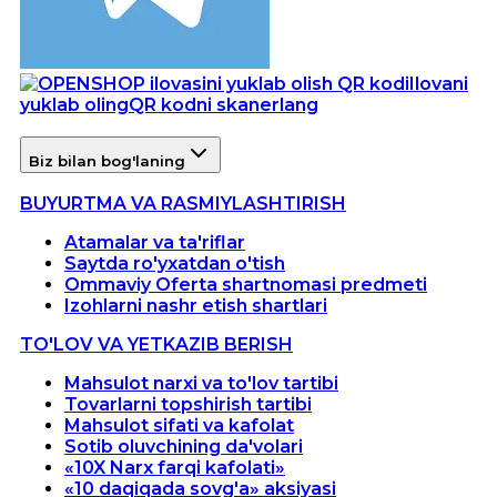
Ilovani
yuklab oling
QR kodni skanerlang
Biz bilan bog'laning
BUYURTMA VA RASMIYLASHTIRISH
Atamalar va ta'riflar
Saytda ro'yxatdan o'tish
Ommaviy Oferta shartnomasi predmeti
Izohlarni nashr etish shartlari
TO'LOV VA YETKAZIB BERISH
Mahsulot narxi va to'lov tartibi
Tovarlarni topshirish tartibi
Mahsulot sifati va kafolat
Sotib oluvchining da'volari
«10X Narx farqi kafolati»
«10 daqiqada sovg'a» aksiyasi