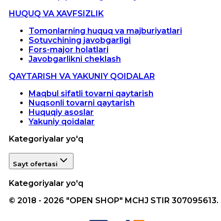
HUQUQ VA XAVFSIZLIK
Tomonlarning huquq va majburiyatlari
Sotuvchining javobgarligi
Fors-major holatlari
Javobgarlikni cheklash
QAYTARISH VA YAKUNIY QOIDALAR
Maqbul sifatli tovarni qaytarish
Nuqsonli tovarni qaytarish
Huquqiy asoslar
Yakuniy qoidalar
Kategoriyalar yo'q
Sayt ofertasi
Kategoriyalar yo'q
© 2018 - 2026 "OPEN SHOP" MCHJ STIR 307095613.