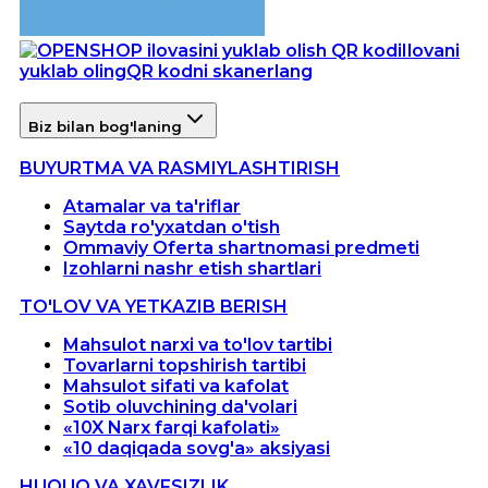
Ilovani
yuklab oling
QR kodni skanerlang
Biz bilan bog'laning
BUYURTMA VA RASMIYLASHTIRISH
Atamalar va ta'riflar
Saytda ro'yxatdan o'tish
Ommaviy Oferta shartnomasi predmeti
Izohlarni nashr etish shartlari
TO'LOV VA YETKAZIB BERISH
Mahsulot narxi va to'lov tartibi
Tovarlarni topshirish tartibi
Mahsulot sifati va kafolat
Sotib oluvchining da'volari
«10X Narx farqi kafolati»
«10 daqiqada sovg'a» aksiyasi
HUQUQ VA XAVFSIZLIK