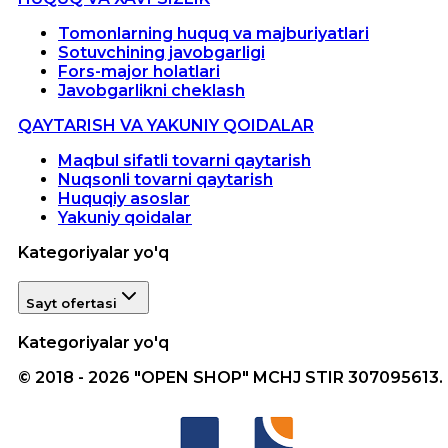
Tomonlarning huquq va majburiyatlari
Sotuvchining javobgarligi
Fors-major holatlari
Javobgarlikni cheklash
QAYTARISH VA YAKUNIY QOIDALAR
Maqbul sifatli tovarni qaytarish
Nuqsonli tovarni qaytarish
Huquqiy asoslar
Yakuniy qoidalar
Kategoriyalar yo'q
Sayt ofertasi
Kategoriyalar yo'q
© 2018 - 2026 "OPEN SHOP" MCHJ STIR 307095613.