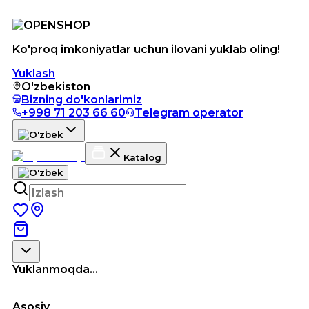
Ko'proq imkoniyatlar uchun ilovani yuklab oling!
Yuklash
O'zbekiston
Bizning do'konlarimiz
+998 71 203 66 60
Telegram operator
Katalog
Yuklanmoqda...
Asosiy