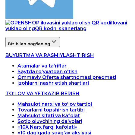
Ilovani
yuklab oling
QR kodni skanerlang
Biz bilan bog'laning
BUYURTMA VA RASMIYLASHTIRISH
Atamalar va ta'riflar
Saytda ro'yxatdan o'tish
Ommaviy Oferta shartnomasi predmeti
Izohlarni nashr etish shartlari
TO'LOV VA YETKAZIB BERISH
Mahsulot narxi va to'lov tartibi
Tovarlarni topshirish tartibi
Mahsulot sifati va kafolat
Sotib oluvchining da'volari
«10X Narx farqi kafolati»
«10 daqiqada sovg'a» aksiyasi