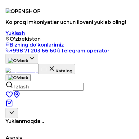
Ko'proq imkoniyatlar uchun ilovani yuklab oling!
Yuklash
O'zbekiston
Bizning do'konlarimiz
+998 71 203 66 60
Telegram operator
Katalog
Yuklanmoqda...
Asosiy