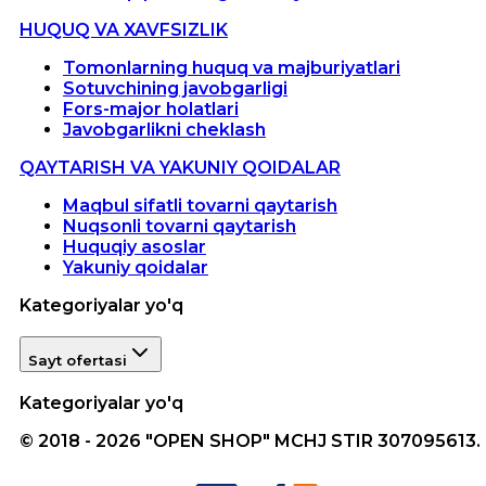
HUQUQ VA XAVFSIZLIK
Tomonlarning huquq va majburiyatlari
Sotuvchining javobgarligi
Fors-major holatlari
Javobgarlikni cheklash
QAYTARISH VA YAKUNIY QOIDALAR
Maqbul sifatli tovarni qaytarish
Nuqsonli tovarni qaytarish
Huquqiy asoslar
Yakuniy qoidalar
Kategoriyalar yo'q
Sayt ofertasi
Kategoriyalar yo'q
© 2018 - 2026 "OPEN SHOP" MCHJ STIR 307095613.