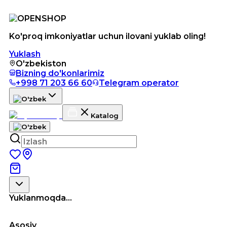
Ko'proq imkoniyatlar uchun ilovani yuklab oling!
Yuklash
O'zbekiston
Bizning do'konlarimiz
+998 71 203 66 60
Telegram operator
Katalog
Yuklanmoqda...
Asosiy