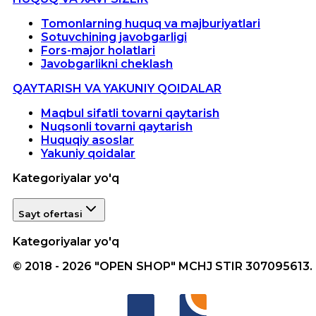
Tomonlarning huquq va majburiyatlari
Sotuvchining javobgarligi
Fors-major holatlari
Javobgarlikni cheklash
QAYTARISH VA YAKUNIY QOIDALAR
Maqbul sifatli tovarni qaytarish
Nuqsonli tovarni qaytarish
Huquqiy asoslar
Yakuniy qoidalar
Kategoriyalar yo'q
Sayt ofertasi
Kategoriyalar yo'q
© 2018 - 2026 "OPEN SHOP" MCHJ STIR 307095613.