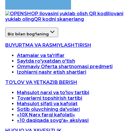
Ilovani
yuklab oling
QR kodni skanerlang
Biz bilan bog'laning
BUYURTMA VA RASMIYLASHTIRISH
Atamalar va ta'riflar
Saytda ro'yxatdan o'tish
Ommaviy Oferta shartnomasi predmeti
Izohlarni nashr etish shartlari
TO'LOV VA YETKAZIB BERISH
Mahsulot narxi va to'lov tartibi
Tovarlarni topshirish tartibi
Mahsulot sifati va kafolat
Sotib oluvchining da'volari
«10X Narx farqi kafolati»
«10 daqiqada sovg'a» aksiyasi
HUQUQ VA XAVFSIZLIK