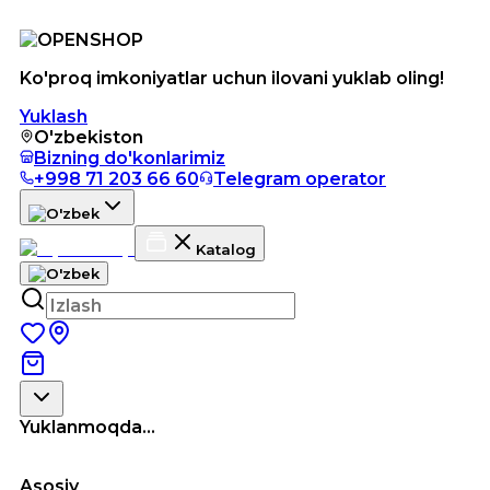
Ko'proq imkoniyatlar uchun ilovani yuklab oling!
Yuklash
O'zbekiston
Bizning do'konlarimiz
+998 71 203 66 60
Telegram operator
Katalog
Yuklanmoqda...
Asosiy