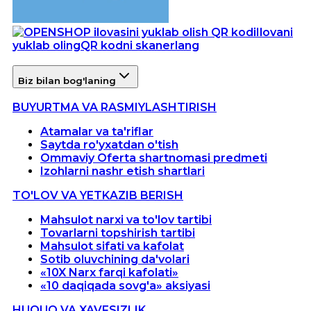
Ilovani
yuklab oling
QR kodni skanerlang
Biz bilan bog'laning
BUYURTMA VA RASMIYLASHTIRISH
Atamalar va ta'riflar
Saytda ro'yxatdan o'tish
Ommaviy Oferta shartnomasi predmeti
Izohlarni nashr etish shartlari
TO'LOV VA YETKAZIB BERISH
Mahsulot narxi va to'lov tartibi
Tovarlarni topshirish tartibi
Mahsulot sifati va kafolat
Sotib oluvchining da'volari
«10X Narx farqi kafolati»
«10 daqiqada sovg'a» aksiyasi
HUQUQ VA XAVFSIZLIK