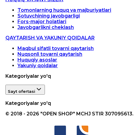
Tomonlarning huquq va majburiyatlari
Sotuvchining javobgarligi
Fors-major holatlari
Javobgarlikni cheklash
QAYTARISH VA YAKUNIY QOIDALAR
Maqbul sifatli tovarni qaytarish
Nuqsonli tovarni qaytarish
Huquqiy asoslar
Yakuniy qoidalar
Kategoriyalar yo'q
Sayt ofertasi
Kategoriyalar yo'q
© 2018 - 2026 "OPEN SHOP" MCHJ STIR 307095613.