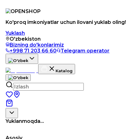
Ko'proq imkoniyatlar uchun ilovani yuklab oling!
Yuklash
O'zbekiston
Bizning do'konlarimiz
+998 71 203 66 60
Telegram operator
Katalog
Yuklanmoqda...
Asosiy