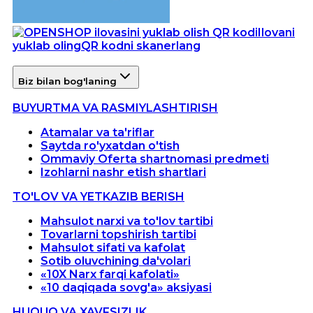
Ilovani
yuklab oling
QR kodni skanerlang
Biz bilan bog'laning
BUYURTMA VA RASMIYLASHTIRISH
Atamalar va ta'riflar
Saytda ro'yxatdan o'tish
Ommaviy Oferta shartnomasi predmeti
Izohlarni nashr etish shartlari
TO'LOV VA YETKAZIB BERISH
Mahsulot narxi va to'lov tartibi
Tovarlarni topshirish tartibi
Mahsulot sifati va kafolat
Sotib oluvchining da'volari
«10X Narx farqi kafolati»
«10 daqiqada sovg'a» aksiyasi
HUQUQ VA XAVFSIZLIK