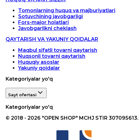
Tomonlarning huquq va majburiyatlari
Sotuvchining javobgarligi
Fors-major holatlari
Javobgarlikni cheklash
QAYTARISH VA YAKUNIY QOIDALAR
Maqbul sifatli tovarni qaytarish
Nuqsonli tovarni qaytarish
Huquqiy asoslar
Yakuniy qoidalar
Kategoriyalar yo'q
Sayt ofertasi
Kategoriyalar yo'q
© 2018 - 2026 "OPEN SHOP" MCHJ STIR 307095613.