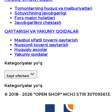
Tomonlarning huquq va majburiyatlari
Sotuvchining javobgarligi
Fors-major holatlari
Javobgarlikni cheklash
QAYTARISH VA YAKUNIY QOIDALAR
Maqbul sifatli tovarni qaytarish
Nuqsonli tovarni qaytarish
Huquqiy asoslar
Yakuniy qoidalar
Kategoriyalar yo'q
Sayt ofertasi
Kategoriyalar yo'q
© 2018 - 2026 "OPEN SHOP" MCHJ STIR 307095613.