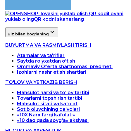
Ilovani
yuklab oling
QR kodni skanerlang
Biz bilan bog'laning
BUYURTMA VA RASMIYLASHTIRISH
Atamalar va ta'riflar
Saytda ro'yxatdan o'tish
Ommaviy Oferta shartnomasi predmeti
Izohlarni nashr etish shartlari
TO'LOV VA YETKAZIB BERISH
Mahsulot narxi va to'lov tartibi
Tovarlarni topshirish tartibi
Mahsulot sifati va kafolat
Sotib oluvchining da'volari
«10X Narx farqi kafolati»
«10 daqiqada sovg'a» aksiyasi
HUQUQ VA XAVFSIZLIK