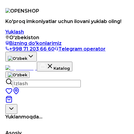
Ko'proq imkoniyatlar uchun ilovani yuklab oling!
Yuklash
O'zbekiston
Bizning do'konlarimiz
+998 71 203 66 60
Telegram operator
Katalog
Yuklanmoqda...
Asosiy