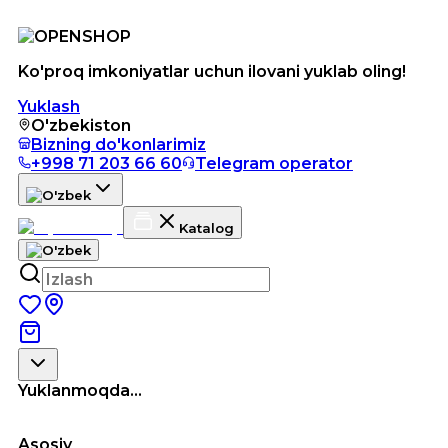
Ko'proq imkoniyatlar uchun ilovani yuklab oling!
Yuklash
O'zbekiston
Bizning do'konlarimiz
+998 71 203 66 60
Telegram operator
Katalog
Yuklanmoqda...
Asosiy