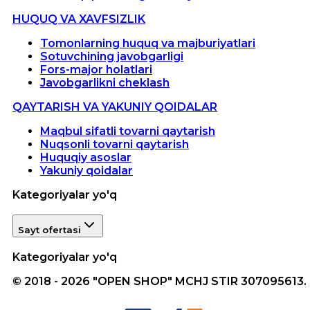
HUQUQ VA XAVFSIZLIK
Tomonlarning huquq va majburiyatlari
Sotuvchining javobgarligi
Fors-major holatlari
Javobgarlikni cheklash
QAYTARISH VA YAKUNIY QOIDALAR
Maqbul sifatli tovarni qaytarish
Nuqsonli tovarni qaytarish
Huquqiy asoslar
Yakuniy qoidalar
Kategoriyalar yo'q
Sayt ofertasi
Kategoriyalar yo'q
© 2018 - 2026 "OPEN SHOP" MCHJ STIR 307095613.