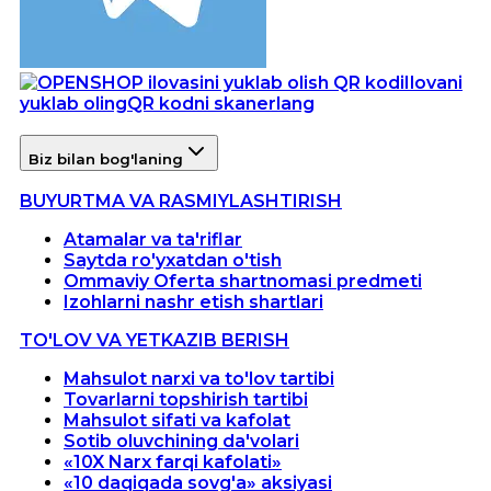
Ilovani
yuklab oling
QR kodni skanerlang
Biz bilan bog'laning
BUYURTMA VA RASMIYLASHTIRISH
Atamalar va ta'riflar
Saytda ro'yxatdan o'tish
Ommaviy Oferta shartnomasi predmeti
Izohlarni nashr etish shartlari
TO'LOV VA YETKAZIB BERISH
Mahsulot narxi va to'lov tartibi
Tovarlarni topshirish tartibi
Mahsulot sifati va kafolat
Sotib oluvchining da'volari
«10X Narx farqi kafolati»
«10 daqiqada sovg'a» aksiyasi