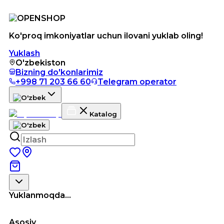
Ko'proq imkoniyatlar uchun ilovani yuklab oling!
Yuklash
O'zbekiston
Bizning do'konlarimiz
+998 71 203 66 60
Telegram operator
Katalog
Yuklanmoqda...
Asosiy