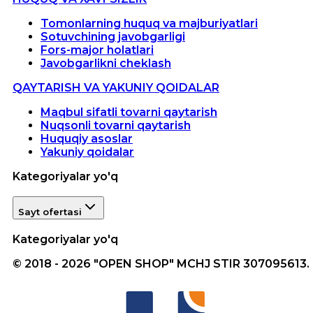
Tomonlarning huquq va majburiyatlari
Sotuvchining javobgarligi
Fors-major holatlari
Javobgarlikni cheklash
QAYTARISH VA YAKUNIY QOIDALAR
Maqbul sifatli tovarni qaytarish
Nuqsonli tovarni qaytarish
Huquqiy asoslar
Yakuniy qoidalar
Kategoriyalar yo'q
Sayt ofertasi
Kategoriyalar yo'q
© 2018 - 2026 "OPEN SHOP" MCHJ STIR 307095613.