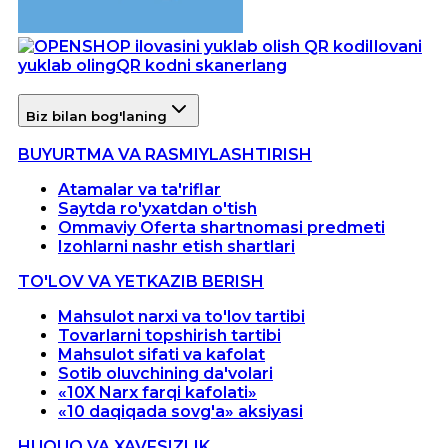
Ilovani
yuklab oling
QR kodni skanerlang
Biz bilan bog'laning
BUYURTMA VA RASMIYLASHTIRISH
Atamalar va ta'riflar
Saytda ro'yxatdan o'tish
Ommaviy Oferta shartnomasi predmeti
Izohlarni nashr etish shartlari
TO'LOV VA YETKAZIB BERISH
Mahsulot narxi va to'lov tartibi
Tovarlarni topshirish tartibi
Mahsulot sifati va kafolat
Sotib oluvchining da'volari
«10X Narx farqi kafolati»
«10 daqiqada sovg'a» aksiyasi
HUQUQ VA XAVFSIZLIK