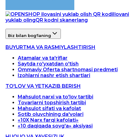
Ilovani
yuklab oling
QR kodni skanerlang
Biz bilan bog'laning
BUYURTMA VA RASMIYLASHTIRISH
Atamalar va ta'riflar
Saytda ro'yxatdan o'tish
Ommaviy Oferta shartnomasi predmeti
Izohlarni nashr etish shartlari
TO'LOV VA YETKAZIB BERISH
Mahsulot narxi va to'lov tartibi
Tovarlarni topshirish tartibi
Mahsulot sifati va kafolat
Sotib oluvchining da'volari
«10X Narx farqi kafolati»
«10 daqiqada sovg'a» aksiyasi
HUQUQ VA XAVFSIZLIK