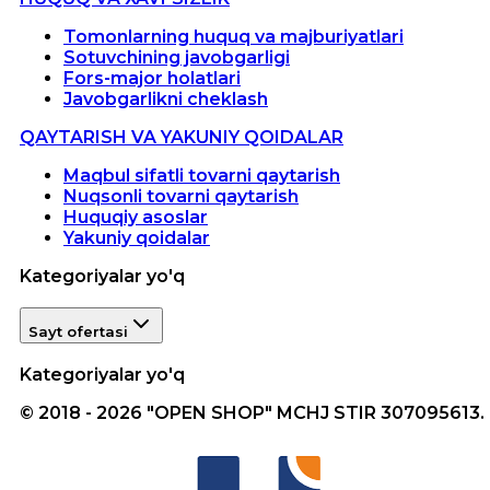
Tomonlarning huquq va majburiyatlari
Sotuvchining javobgarligi
Fors-major holatlari
Javobgarlikni cheklash
QAYTARISH VA YAKUNIY QOIDALAR
Maqbul sifatli tovarni qaytarish
Nuqsonli tovarni qaytarish
Huquqiy asoslar
Yakuniy qoidalar
Kategoriyalar yo'q
Sayt ofertasi
Kategoriyalar yo'q
© 2018 - 2026 "OPEN SHOP" MCHJ STIR 307095613.