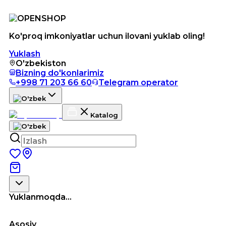
Ko'proq imkoniyatlar uchun ilovani yuklab oling!
Yuklash
O'zbekiston
Bizning do'konlarimiz
+998 71 203 66 60
Telegram operator
Katalog
Yuklanmoqda...
Asosiy