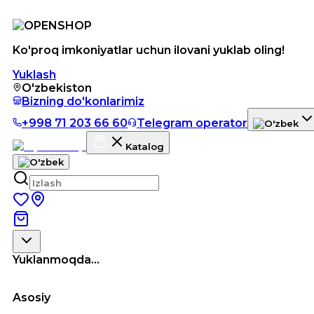
Ko'proq imkoniyatlar uchun ilovani yuklab oling!
Yuklash
O'zbekiston
Bizning do'konlarimiz
+998 71 203 66 60
Telegram operator
Katalog
Yuklanmoqda...
Asosiy