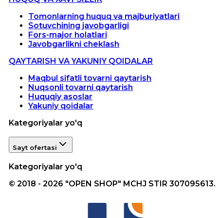
Tomonlarning huquq va majburiyatlari
Sotuvchining javobgarligi
Fors-major holatlari
Javobgarlikni cheklash
QAYTARISH VA YAKUNIY QOIDALAR
Maqbul sifatli tovarni qaytarish
Nuqsonli tovarni qaytarish
Huquqiy asoslar
Yakuniy qoidalar
Kategoriyalar yo'q
Sayt ofertasi
Kategoriyalar yo'q
© 2018 - 2026 "OPEN SHOP" MCHJ STIR 307095613.