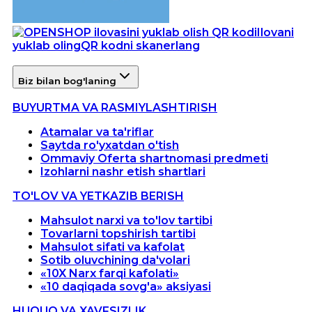
Ilovani
yuklab oling
QR kodni skanerlang
Biz bilan bog'laning
BUYURTMA VA RASMIYLASHTIRISH
Atamalar va ta'riflar
Saytda ro'yxatdan o'tish
Ommaviy Oferta shartnomasi predmeti
Izohlarni nashr etish shartlari
TO'LOV VA YETKAZIB BERISH
Mahsulot narxi va to'lov tartibi
Tovarlarni topshirish tartibi
Mahsulot sifati va kafolat
Sotib oluvchining da'volari
«10X Narx farqi kafolati»
«10 daqiqada sovg'a» aksiyasi
HUQUQ VA XAVFSIZLIK