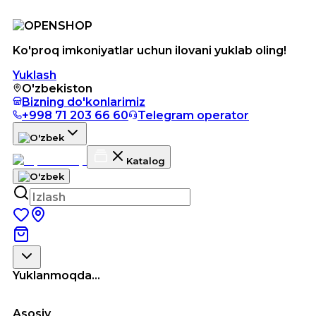
Ko'proq imkoniyatlar uchun ilovani yuklab oling!
Yuklash
O'zbekiston
Bizning do'konlarimiz
+998 71 203 66 60
Telegram operator
Katalog
Yuklanmoqda...
Asosiy