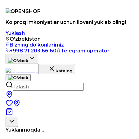
Ko'proq imkoniyatlar uchun ilovani yuklab oling!
Yuklash
O'zbekiston
Bizning do'konlarimiz
+998 71 203 66 60
Telegram operator
Katalog
Yuklanmoqda...