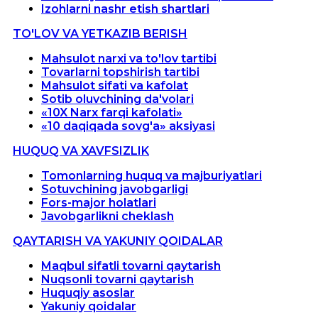
Izohlarni nashr etish shartlari
TO'LOV VA YETKAZIB BERISH
Mahsulot narxi va to'lov tartibi
Tovarlarni topshirish tartibi
Mahsulot sifati va kafolat
Sotib oluvchining da'volari
«10X Narx farqi kafolati»
«10 daqiqada sovg'a» aksiyasi
HUQUQ VA XAVFSIZLIK
Tomonlarning huquq va majburiyatlari
Sotuvchining javobgarligi
Fors-major holatlari
Javobgarlikni cheklash
QAYTARISH VA YAKUNIY QOIDALAR
Maqbul sifatli tovarni qaytarish
Nuqsonli tovarni qaytarish
Huquqiy asoslar
Yakuniy qoidalar