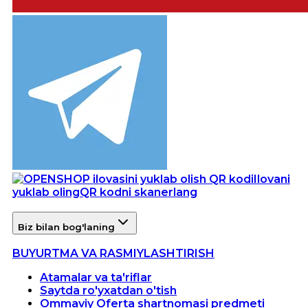
Ilovani
yuklab oling
QR kodni skanerlang
Biz bilan bog'laning
BUYURTMA VA RASMIYLASHTIRISH
Atamalar va ta'riflar
Saytda ro'yxatdan o'tish
Ommaviy Oferta shartnomasi predmeti