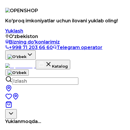
Ko'proq imkoniyatlar uchun ilovani yuklab oling!
Yuklash
O'zbekiston
Bizning do'konlarimiz
+998 71 203 66 60
Telegram operator
Katalog
Yuklanmoqda...