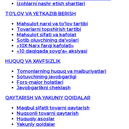
Izohlarni nashr etish shartlari
TO'LOV VA YETKAZIB BERISH
Mahsulot narxi va to'lov tartibi
Tovarlarni topshirish tartibi
Mahsulot sifati va kafolat
Sotib oluvchining da'volari
«10X Narx farqi kafolati»
«10 daqiqada sovg'a» aksiyasi
HUQUQ VA XAVFSIZLIK
Tomonlarning huquq va majburiyatlari
Sotuvchining javobgarligi
Fors-major holatlari
Javobgarlikni cheklash
QAYTARISH VA YAKUNIY QOIDALAR
Maqbul sifatli tovarni qaytarish
Nuqsonli tovarni qaytarish
Huquqiy asoslar
Yakuniy qoidalar