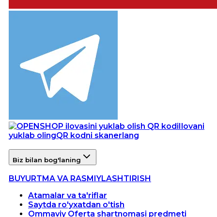
Ilovani
yuklab oling
QR kodni skanerlang
Biz bilan bog'laning
BUYURTMA VA RASMIYLASHTIRISH
Atamalar va ta'riflar
Saytda ro'yxatdan o'tish
Ommaviy Oferta shartnomasi predmeti