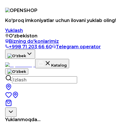
Ko'proq imkoniyatlar uchun ilovani yuklab oling!
Yuklash
O'zbekiston
Bizning do'konlarimiz
+998 71 203 66 60
Telegram operator
Katalog
Yuklanmoqda...