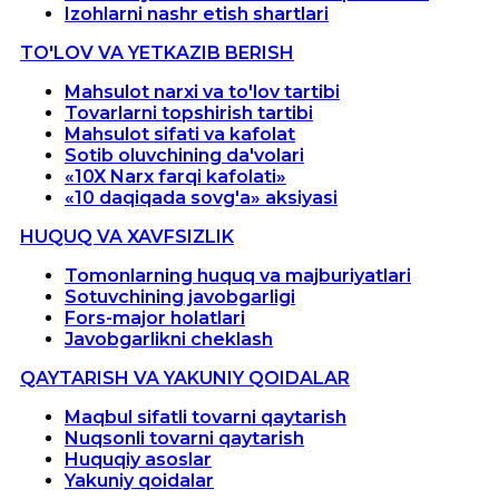
Izohlarni nashr etish shartlari
TO'LOV VA YETKAZIB BERISH
Mahsulot narxi va to'lov tartibi
Tovarlarni topshirish tartibi
Mahsulot sifati va kafolat
Sotib oluvchining da'volari
«10X Narx farqi kafolati»
«10 daqiqada sovg'a» aksiyasi
HUQUQ VA XAVFSIZLIK
Tomonlarning huquq va majburiyatlari
Sotuvchining javobgarligi
Fors-major holatlari
Javobgarlikni cheklash
QAYTARISH VA YAKUNIY QOIDALAR
Maqbul sifatli tovarni qaytarish
Nuqsonli tovarni qaytarish
Huquqiy asoslar
Yakuniy qoidalar