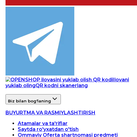
Ilovani
yuklab oling
QR kodni skanerlang
Biz bilan bog'laning
BUYURTMA VA RASMIYLASHTIRISH
Atamalar va ta'riflar
Saytda ro'yxatdan o'tish
Ommaviy Oferta shartnomasi predmeti