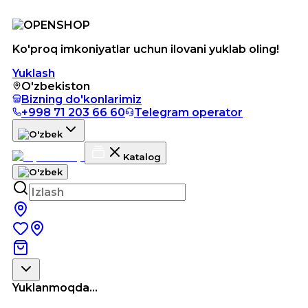
Ko'proq imkoniyatlar uchun ilovani yuklab oling!
Yuklash
O'zbekiston
Bizning do'konlarimiz
+998 71 203 66 60
Telegram operator
Katalog
Yuklanmoqda...