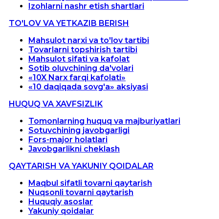
Izohlarni nashr etish shartlari
TO'LOV VA YETKAZIB BERISH
Mahsulot narxi va to'lov tartibi
Tovarlarni topshirish tartibi
Mahsulot sifati va kafolat
Sotib oluvchining da'volari
«10X Narx farqi kafolati»
«10 daqiqada sovg'a» aksiyasi
HUQUQ VA XAVFSIZLIK
Tomonlarning huquq va majburiyatlari
Sotuvchining javobgarligi
Fors-major holatlari
Javobgarlikni cheklash
QAYTARISH VA YAKUNIY QOIDALAR
Maqbul sifatli tovarni qaytarish
Nuqsonli tovarni qaytarish
Huquqiy asoslar
Yakuniy qoidalar