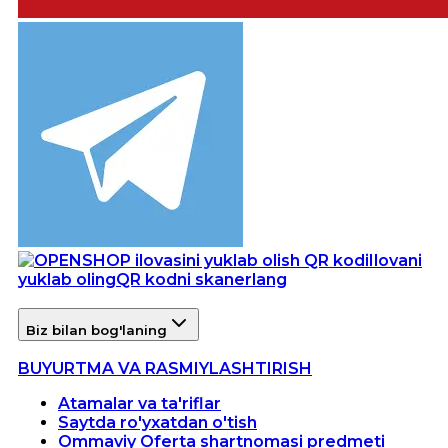
Ilovani
yuklab oling
QR kodni skanerlang
Biz bilan bog'laning
BUYURTMA VA RASMIYLASHTIRISH
Atamalar va ta'riflar
Saytda ro'yxatdan o'tish
Ommaviy Oferta shartnomasi predmeti