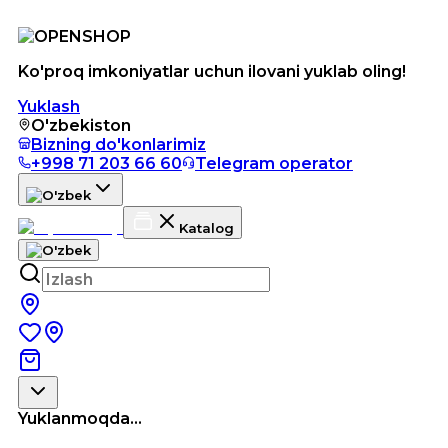
Ko'proq imkoniyatlar uchun ilovani yuklab oling!
Yuklash
O'zbekiston
Bizning do'konlarimiz
+998 71 203 66 60
Telegram operator
Katalog
Yuklanmoqda...