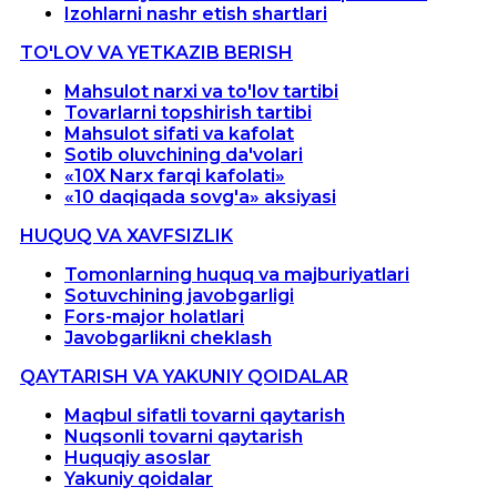
Izohlarni nashr etish shartlari
TO'LOV VA YETKAZIB BERISH
Mahsulot narxi va to'lov tartibi
Tovarlarni topshirish tartibi
Mahsulot sifati va kafolat
Sotib oluvchining da'volari
«10X Narx farqi kafolati»
«10 daqiqada sovg'a» aksiyasi
HUQUQ VA XAVFSIZLIK
Tomonlarning huquq va majburiyatlari
Sotuvchining javobgarligi
Fors-major holatlari
Javobgarlikni cheklash
QAYTARISH VA YAKUNIY QOIDALAR
Maqbul sifatli tovarni qaytarish
Nuqsonli tovarni qaytarish
Huquqiy asoslar
Yakuniy qoidalar