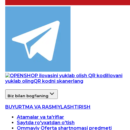
Ilovani
yuklab oling
QR kodni skanerlang
Biz bilan bog'laning
BUYURTMA VA RASMIYLASHTIRISH
Atamalar va ta'riflar
Saytda ro'yxatdan o'tish
Ommaviy Oferta shartnomasi predmeti