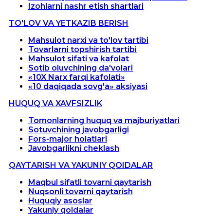
Izohlarni nashr etish shartlari
TO'LOV VA YETKAZIB BERISH
Mahsulot narxi va to'lov tartibi
Tovarlarni topshirish tartibi
Mahsulot sifati va kafolat
Sotib oluvchining da'volari
«10X Narx farqi kafolati»
«10 daqiqada sovg'a» aksiyasi
HUQUQ VA XAVFSIZLIK
Tomonlarning huquq va majburiyatlari
Sotuvchining javobgarligi
Fors-major holatlari
Javobgarlikni cheklash
QAYTARISH VA YAKUNIY QOIDALAR
Maqbul sifatli tovarni qaytarish
Nuqsonli tovarni qaytarish
Huquqiy asoslar
Yakuniy qoidalar