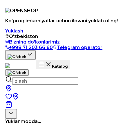
Ko'proq imkoniyatlar uchun ilovani yuklab oling!
Yuklash
O'zbekiston
Bizning do'konlarimiz
+998 71 203 66 60
Telegram operator
Katalog
Yuklanmoqda...