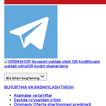
Ilovani
yuklab oling
QR kodni skanerlang
Biz bilan bog'laning
BUYURTMA VA RASMIYLASHTIRISH
Atamalar va ta'riflar
Saytda ro'yxatdan o'tish
Ommaviy Oferta shartnomasi predmeti