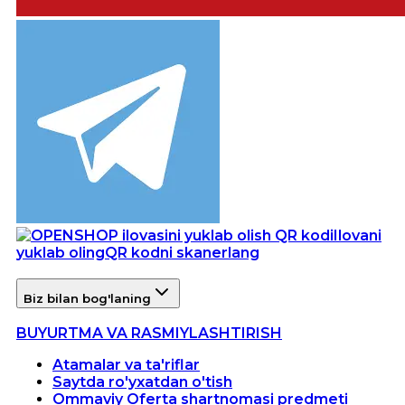
Ilovani
yuklab oling
QR kodni skanerlang
Biz bilan bog'laning
BUYURTMA VA RASMIYLASHTIRISH
Atamalar va ta'riflar
Saytda ro'yxatdan o'tish
Ommaviy Oferta shartnomasi predmeti