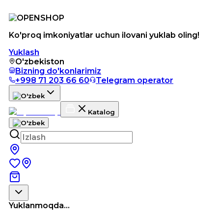
Ko'proq imkoniyatlar uchun ilovani yuklab oling!
Yuklash
O'zbekiston
Bizning do'konlarimiz
+998 71 203 66 60
Telegram operator
Katalog
Yuklanmoqda...