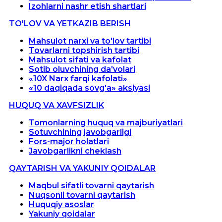
Izohlarni nashr etish shartlari
TO'LOV VA YETKAZIB BERISH
Mahsulot narxi va to'lov tartibi
Tovarlarni topshirish tartibi
Mahsulot sifati va kafolat
Sotib oluvchining da'volari
«10X Narx farqi kafolati»
«10 daqiqada sovg'a» aksiyasi
HUQUQ VA XAVFSIZLIK
Tomonlarning huquq va majburiyatlari
Sotuvchining javobgarligi
Fors-major holatlari
Javobgarlikni cheklash
QAYTARISH VA YAKUNIY QOIDALAR
Maqbul sifatli tovarni qaytarish
Nuqsonli tovarni qaytarish
Huquqiy asoslar
Yakuniy qoidalar