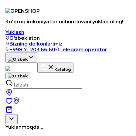
Ko'proq imkoniyatlar uchun ilovani yuklab oling!
Yuklash
O'zbekiston
Bizning do'konlarimiz
+998 71 203 66 60
Telegram operator
Katalog
Yuklanmoqda...