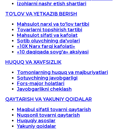
Izohlarni nashr etish shartlari
TO'LOV VA YETKAZIB BERISH
Mahsulot narxi va to'lov tartibi
Tovarlarni topshirish tartibi
Mahsulot sifati va kafolat
Sotib oluvchining da'volari
«10X Narx farqi kafolati»
«10 daqiqada sovg'a» aksiyasi
HUQUQ VA XAVFSIZLIK
Tomonlarning huquq va majburiyatlari
Sotuvchining javobgarligi
Fors-major holatlari
Javobgarlikni cheklash
QAYTARISH VA YAKUNIY QOIDALAR
Maqbul sifatli tovarni qaytarish
Nuqsonli tovarni qaytarish
Huquqiy asoslar
Yakuniy qoidalar