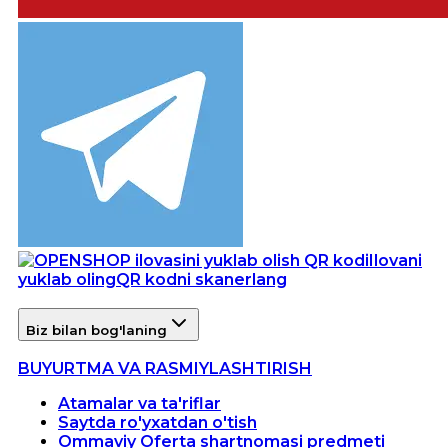
Ilovani
yuklab oling
QR kodni skanerlang
Biz bilan bog'laning
BUYURTMA VA RASMIYLASHTIRISH
Atamalar va ta'riflar
Saytda ro'yxatdan o'tish
Ommaviy Oferta shartnomasi predmeti