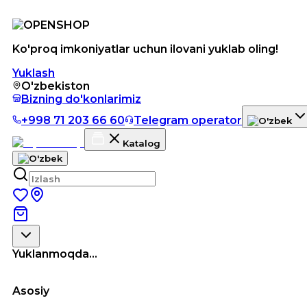
Ko'proq imkoniyatlar uchun ilovani yuklab oling!
Yuklash
O'zbekiston
Bizning do'konlarimiz
+998 71 203 66 60
Telegram operator
Katalog
Yuklanmoqda...
Asosiy