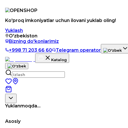
Ko'proq imkoniyatlar uchun ilovani yuklab oling!
Yuklash
O'zbekiston
Bizning do'konlarimiz
+998 71 203 66 60
Telegram operator
Katalog
Yuklanmoqda...
Asosiy