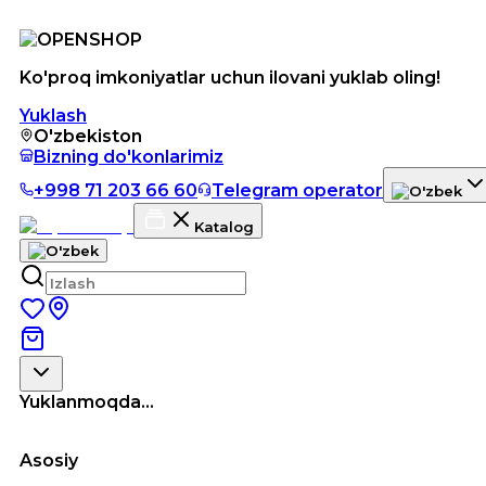
Ko'proq imkoniyatlar uchun ilovani yuklab oling!
Yuklash
O'zbekiston
Bizning do'konlarimiz
+998 71 203 66 60
Telegram operator
Katalog
Yuklanmoqda...
Asosiy