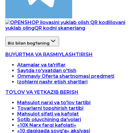
Ilovani
yuklab oling
QR kodni skanerlang
Biz bilan bog'laning
BUYURTMA VA RASMIYLASHTIRISH
Atamalar va ta'riflar
Saytda ro'yxatdan o'tish
Ommaviy Oferta shartnomasi predmeti
Izohlarni nashr etish shartlari
TO'LOV VA YETKAZIB BERISH
Mahsulot narxi va to'lov tartibi
Tovarlarni topshirish tartibi
Mahsulot sifati va kafolat
Sotib oluvchining da'volari
«10X Narx farqi kafolati»
«10 daqiqada sovg'a» aksiyasi