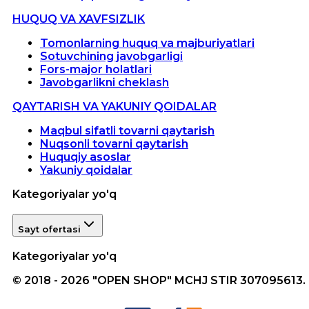
HUQUQ VA XAVFSIZLIK
Tomonlarning huquq va majburiyatlari
Sotuvchining javobgarligi
Fors-major holatlari
Javobgarlikni cheklash
QAYTARISH VA YAKUNIY QOIDALAR
Maqbul sifatli tovarni qaytarish
Nuqsonli tovarni qaytarish
Huquqiy asoslar
Yakuniy qoidalar
Kategoriyalar yo'q
Sayt ofertasi
Kategoriyalar yo'q
© 2018 - 2026 "OPEN SHOP" MCHJ STIR 307095613.