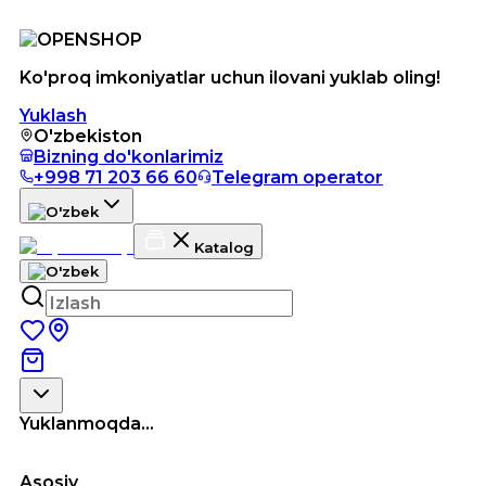
Ko'proq imkoniyatlar uchun ilovani yuklab oling!
Yuklash
O'zbekiston
Bizning do'konlarimiz
+998 71 203 66 60
Telegram operator
Katalog
Yuklanmoqda...
Asosiy