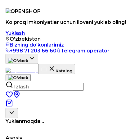
Ko'proq imkoniyatlar uchun ilovani yuklab oling!
Yuklash
O'zbekiston
Bizning do'konlarimiz
+998 71 203 66 60
Telegram operator
Katalog
Yuklanmoqda...
Asosiy