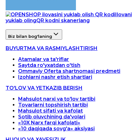
Ilovani
yuklab oling
QR kodni skanerlang
Biz bilan bog'laning
BUYURTMA VA RASMIYLASHTIRISH
Atamalar va ta'riflar
Saytda ro'yxatdan o'tish
Ommaviy Oferta shartnomasi predmeti
Izohlarni nashr etish shartlari
TO'LOV VA YETKAZIB BERISH
Mahsulot narxi va to'lov tartibi
Tovarlarni topshirish tartibi
Mahsulot sifati va kafolat
Sotib oluvchining da'volari
«10X Narx farqi kafolati»
«10 daqiqada sovg'a» aksiyasi
HUQUQ VA XAVFSIZLIK