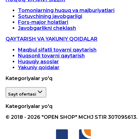
Tomonlarning huquq va majburiyatlari
Sotuvchining javobgarligi
Fors-major holatlari
Javobgarlikni cheklash
QAYTARISH VA YAKUNIY QOIDALAR
Maqbul sifatli tovarni qaytarish
Nuqsonli tovarni qaytarish
Huquqiy asoslar
Yakuniy qoidalar
Kategoriyalar yo'q
Sayt ofertasi
Kategoriyalar yo'q
© 2018 - 2026 "OPEN SHOP" MCHJ STIR 307095613.