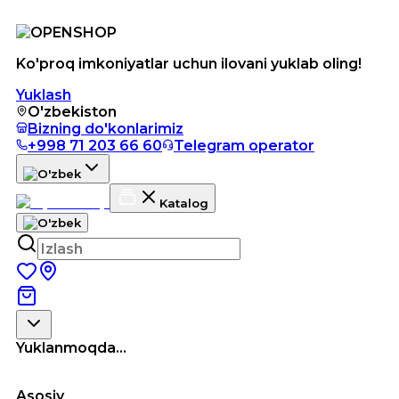
Ko'proq imkoniyatlar uchun ilovani yuklab oling!
Yuklash
O'zbekiston
Bizning do'konlarimiz
+998 71 203 66 60
Telegram operator
Katalog
Yuklanmoqda...
Asosiy