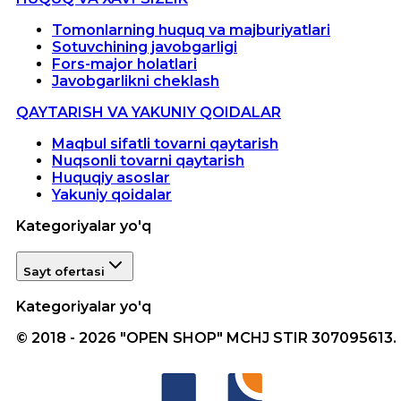
Tomonlarning huquq va majburiyatlari
Sotuvchining javobgarligi
Fors-major holatlari
Javobgarlikni cheklash
QAYTARISH VA YAKUNIY QOIDALAR
Maqbul sifatli tovarni qaytarish
Nuqsonli tovarni qaytarish
Huquqiy asoslar
Yakuniy qoidalar
Kategoriyalar yo'q
Sayt ofertasi
Kategoriyalar yo'q
© 2018 - 2026 "OPEN SHOP" MCHJ STIR 307095613.