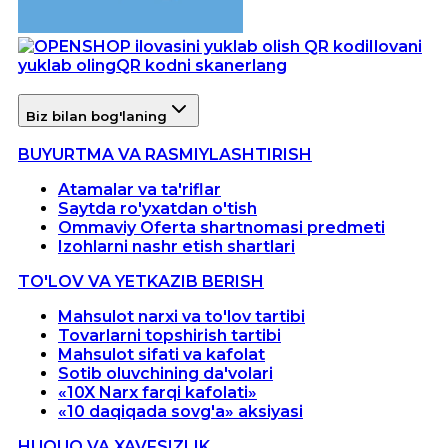
Ilovani
yuklab oling
QR kodni skanerlang
Biz bilan bog'laning
BUYURTMA VA RASMIYLASHTIRISH
Atamalar va ta'riflar
Saytda ro'yxatdan o'tish
Ommaviy Oferta shartnomasi predmeti
Izohlarni nashr etish shartlari
TO'LOV VA YETKAZIB BERISH
Mahsulot narxi va to'lov tartibi
Tovarlarni topshirish tartibi
Mahsulot sifati va kafolat
Sotib oluvchining da'volari
«10X Narx farqi kafolati»
«10 daqiqada sovg'a» aksiyasi
HUQUQ VA XAVFSIZLIK