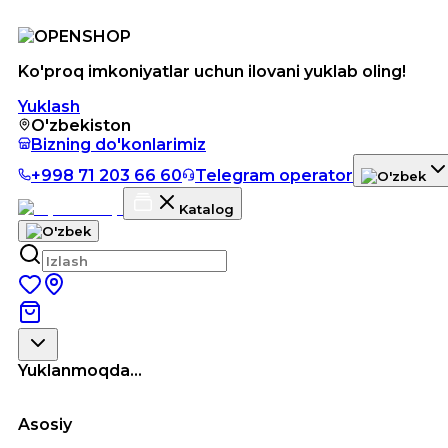
Ko'proq imkoniyatlar uchun ilovani yuklab oling!
Yuklash
O'zbekiston
Bizning do'konlarimiz
+998 71 203 66 60
Telegram operator
Katalog
Yuklanmoqda...
Asosiy