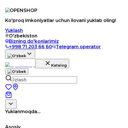
Ko'proq imkoniyatlar uchun ilovani yuklab oling!
Yuklash
O'zbekiston
Bizning do'konlarimiz
+998 71 203 66 60
Telegram operator
Katalog
Yuklanmoqda...
Asosiy