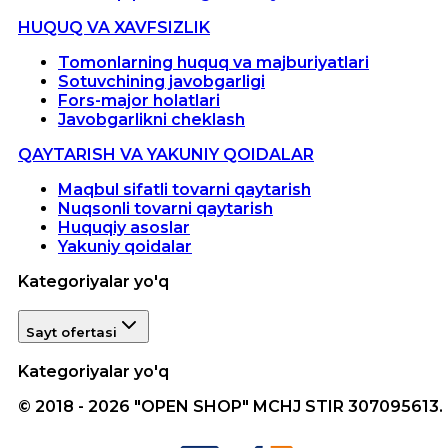
HUQUQ VA XAVFSIZLIK
Tomonlarning huquq va majburiyatlari
Sotuvchining javobgarligi
Fors-major holatlari
Javobgarlikni cheklash
QAYTARISH VA YAKUNIY QOIDALAR
Maqbul sifatli tovarni qaytarish
Nuqsonli tovarni qaytarish
Huquqiy asoslar
Yakuniy qoidalar
Kategoriyalar yo'q
Sayt ofertasi
Kategoriyalar yo'q
© 2018 - 2026 "OPEN SHOP" MCHJ STIR 307095613.