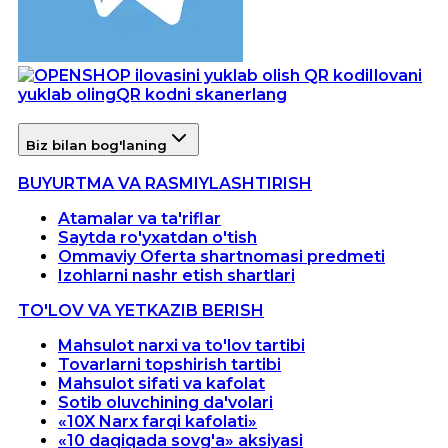
Ilovani
yuklab oling
QR kodni skanerlang
Biz bilan bog'laning
BUYURTMA VA RASMIYLASHTIRISH
Atamalar va ta'riflar
Saytda ro'yxatdan o'tish
Ommaviy Oferta shartnomasi predmeti
Izohlarni nashr etish shartlari
TO'LOV VA YETKAZIB BERISH
Mahsulot narxi va to'lov tartibi
Tovarlarni topshirish tartibi
Mahsulot sifati va kafolat
Sotib oluvchining da'volari
«10X Narx farqi kafolati»
«10 daqiqada sovg'a» aksiyasi