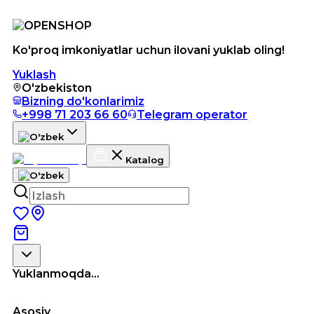
Ko'proq imkoniyatlar uchun ilovani yuklab oling!
Yuklash
O'zbekiston
Bizning do'konlarimiz
+998 71 203 66 60
Telegram operator
Katalog
Yuklanmoqda...
Asosiy