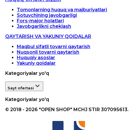
Tomonlarning huquq va majburiyatlari
Sotuvchining javobgarligi
Fors-major holatlari
Javobgarlikni cheklash
QAYTARISH VA YAKUNIY QOIDALAR
Maqbul sifatli tovarni qaytarish
Nuqsonli tovarni qaytarish
Huquqiy asoslar
Yakuniy qoidalar
Kategoriyalar yo'q
Sayt ofertasi
Kategoriyalar yo'q
© 2018 - 2026 "OPEN SHOP" MCHJ STIR 307095613.