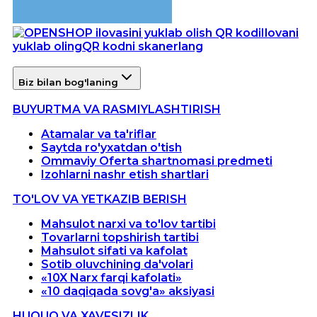
Ilovani
yuklab oling
QR kodni skanerlang
Biz bilan bog'laning
BUYURTMA VA RASMIYLASHTIRISH
Atamalar va ta'riflar
Saytda ro'yxatdan o'tish
Ommaviy Oferta shartnomasi predmeti
Izohlarni nashr etish shartlari
TO'LOV VA YETKAZIB BERISH
Mahsulot narxi va to'lov tartibi
Tovarlarni topshirish tartibi
Mahsulot sifati va kafolat
Sotib oluvchining da'volari
«10X Narx farqi kafolati»
«10 daqiqada sovg'a» aksiyasi
HUQUQ VA XAVFSIZLIK