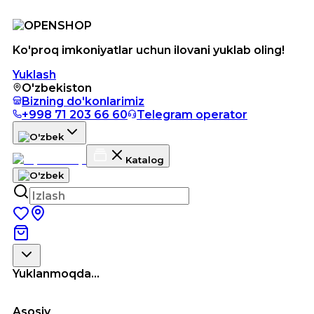
Ko'proq imkoniyatlar uchun ilovani yuklab oling!
Yuklash
O'zbekiston
Bizning do'konlarimiz
+998 71 203 66 60
Telegram operator
Katalog
Yuklanmoqda...
Asosiy