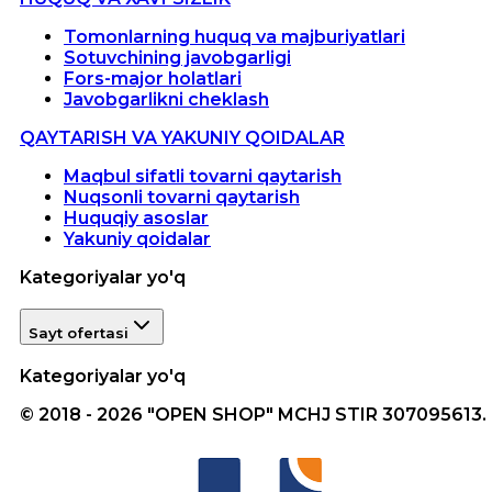
Tomonlarning huquq va majburiyatlari
Sotuvchining javobgarligi
Fors-major holatlari
Javobgarlikni cheklash
QAYTARISH VA YAKUNIY QOIDALAR
Maqbul sifatli tovarni qaytarish
Nuqsonli tovarni qaytarish
Huquqiy asoslar
Yakuniy qoidalar
Kategoriyalar yo'q
Sayt ofertasi
Kategoriyalar yo'q
© 2018 - 2026 "OPEN SHOP" MCHJ STIR 307095613.