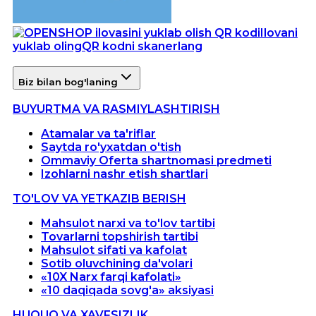
Ilovani
yuklab oling
QR kodni skanerlang
Biz bilan bog'laning
BUYURTMA VA RASMIYLASHTIRISH
Atamalar va ta'riflar
Saytda ro'yxatdan o'tish
Ommaviy Oferta shartnomasi predmeti
Izohlarni nashr etish shartlari
TO'LOV VA YETKAZIB BERISH
Mahsulot narxi va to'lov tartibi
Tovarlarni topshirish tartibi
Mahsulot sifati va kafolat
Sotib oluvchining da'volari
«10X Narx farqi kafolati»
«10 daqiqada sovg'a» aksiyasi
HUQUQ VA XAVFSIZLIK