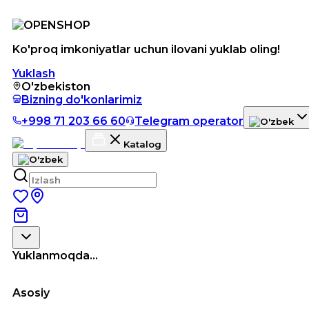
Ko'proq imkoniyatlar uchun ilovani yuklab oling!
Yuklash
O'zbekiston
Bizning do'konlarimiz
+998 71 203 66 60
Telegram operator
Katalog
Yuklanmoqda...
Asosiy