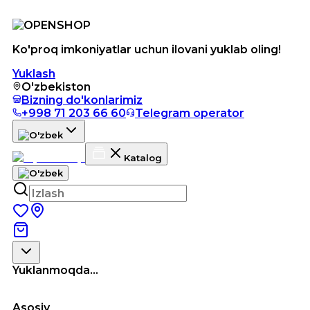
Ko'proq imkoniyatlar uchun ilovani yuklab oling!
Yuklash
O'zbekiston
Bizning do'konlarimiz
+998 71 203 66 60
Telegram operator
Katalog
Yuklanmoqda...
Asosiy