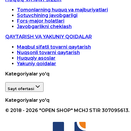
Tomonlarning huquq va majburiyatlari
Sotuvchining javobgarligi
Fors-major holatlari
Javobgarlikni cheklash
QAYTARISH VA YAKUNIY QOIDALAR
Maqbul sifatli tovarni qaytarish
Nuqsonli tovarni qaytarish
Huquqiy asoslar
Yakuniy qoidalar
Kategoriyalar yo'q
Sayt ofertasi
Kategoriyalar yo'q
© 2018 - 2026 "OPEN SHOP" MCHJ STIR 307095613.