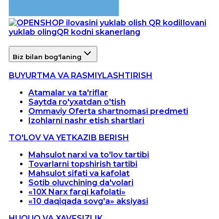
Ilovani
yuklab oling
QR kodni skanerlang
Biz bilan bog'laning
BUYURTMA VA RASMIYLASHTIRISH
Atamalar va ta'riflar
Saytda ro'yxatdan o'tish
Ommaviy Oferta shartnomasi predmeti
Izohlarni nashr etish shartlari
TO'LOV VA YETKAZIB BERISH
Mahsulot narxi va to'lov tartibi
Tovarlarni topshirish tartibi
Mahsulot sifati va kafolat
Sotib oluvchining da'volari
«10X Narx farqi kafolati»
«10 daqiqada sovg'a» aksiyasi
HUQUQ VA XAVFSIZLIK