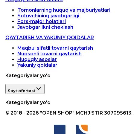
Tomonlarning huquq va majburiyatlari
Sotuvchining javobgarligi
Fors-major holatlari
Javobgarlikni cheklash
QAYTARISH VA YAKUNIY QOIDALAR
Maqbul sifatli tovarni qaytarish
Nuqsonli tovarni qaytarish
Huquqiy asoslar
Yakuniy qoidalar
Kategoriyalar yo'q
Sayt ofertasi
Kategoriyalar yo'q
© 2018 - 2026 "OPEN SHOP" MCHJ STIR 307095613.