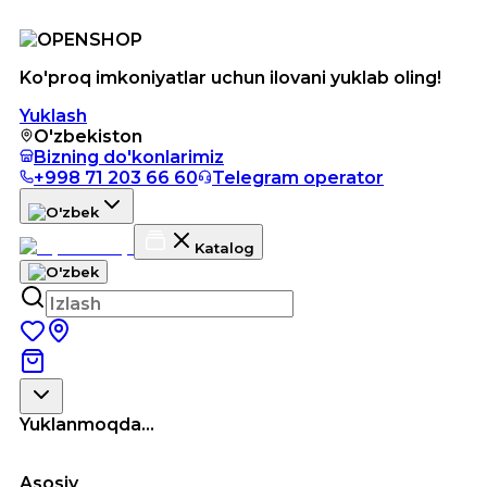
Ko'proq imkoniyatlar uchun ilovani yuklab oling!
Yuklash
O'zbekiston
Bizning do'konlarimiz
+998 71 203 66 60
Telegram operator
Katalog
Yuklanmoqda...
Asosiy