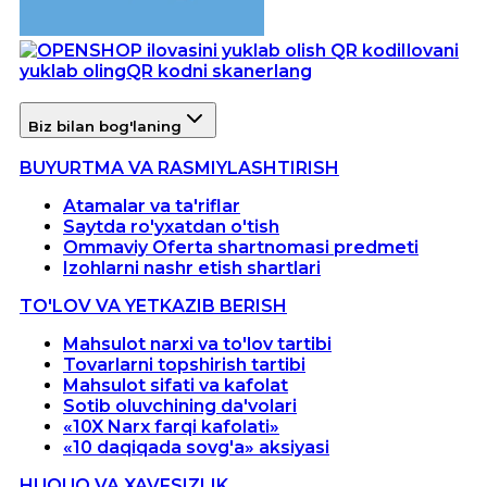
Ilovani
yuklab oling
QR kodni skanerlang
Biz bilan bog'laning
BUYURTMA VA RASMIYLASHTIRISH
Atamalar va ta'riflar
Saytda ro'yxatdan o'tish
Ommaviy Oferta shartnomasi predmeti
Izohlarni nashr etish shartlari
TO'LOV VA YETKAZIB BERISH
Mahsulot narxi va to'lov tartibi
Tovarlarni topshirish tartibi
Mahsulot sifati va kafolat
Sotib oluvchining da'volari
«10X Narx farqi kafolati»
«10 daqiqada sovg'a» aksiyasi
HUQUQ VA XAVFSIZLIK