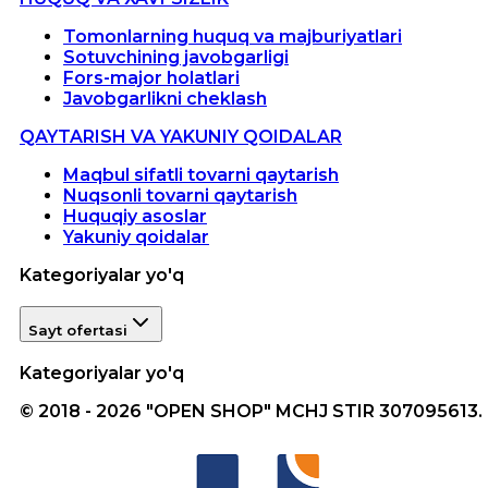
Tomonlarning huquq va majburiyatlari
Sotuvchining javobgarligi
Fors-major holatlari
Javobgarlikni cheklash
QAYTARISH VA YAKUNIY QOIDALAR
Maqbul sifatli tovarni qaytarish
Nuqsonli tovarni qaytarish
Huquqiy asoslar
Yakuniy qoidalar
Kategoriyalar yo'q
Sayt ofertasi
Kategoriyalar yo'q
© 2018 - 2026 "OPEN SHOP" MCHJ STIR 307095613.