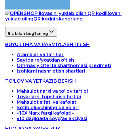
Ilovani
yuklab oling
QR kodni skanerlang
Biz bilan bog'laning
BUYURTMA VA RASMIYLASHTIRISH
Atamalar va ta'riflar
Saytda ro'yxatdan o'tish
Ommaviy Oferta shartnomasi predmeti
Izohlarni nashr etish shartlari
TO'LOV VA YETKAZIB BERISH
Mahsulot narxi va to'lov tartibi
Tovarlarni topshirish tartibi
Mahsulot sifati va kafolat
Sotib oluvchining da'volari
«10X Narx farqi kafolati»
«10 daqiqada sovg'a» aksiyasi
HUQUQ VA XAVFSIZLIK