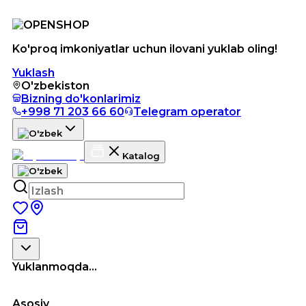
Ko'proq imkoniyatlar uchun ilovani yuklab oling!
Yuklash
O'zbekiston
Bizning do'konlarimiz
+998 71 203 66 60
Telegram operator
Katalog
Yuklanmoqda...
Asosiy